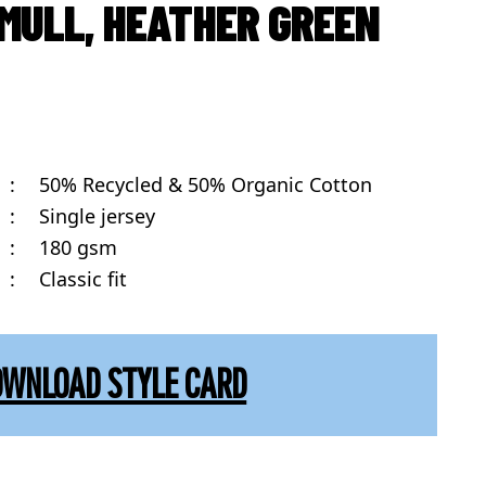
MULL, HEATHER GREEN
:
50% Recycled & 50% Organic Cotton
:
Single jersey
:
180 gsm
:
Classic fit
OWNLOAD STYLE CARD