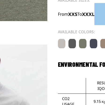
AVAILABLE SIZES:
XXS
XXXL
From
To
AVAILABLE COLORS:
ENVIRONMENTAL F
RES
IQO
CO2
9.15
Kg
USAGE