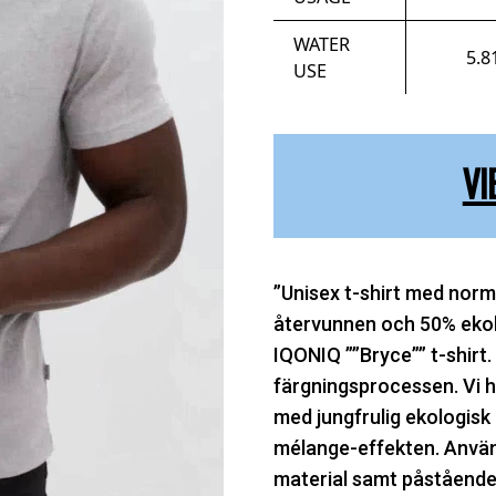
WATER
5.8
USE
VI
”Unisex t-shirt med norm
återvunnen och 50% ekol
IQONIQ ””Bryce”” t-shirt. 
färgningsprocessen. Vi ha
med jungfrulig ekologisk
mélange-effekten. Använ
material samt påstående