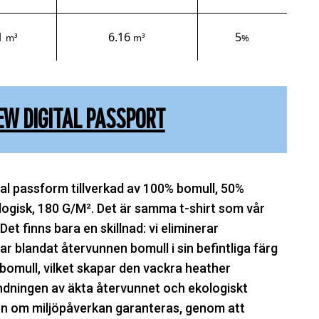
1
6.16
5
m³
m³
%
EW DIGITAL PASSPORT
al passform tillverkad av 100% bomull, 50%
ogisk, 180 G/M². Det är samma t-shirt som vår
Det finns bara en skillnad: vi eliminerar
r blandat återvunnen bomull i sin befintliga färg
 bomull, vilket skapar den vackra heather
dningen av äkta återvunnet och ekologiskt
n om miljöpåverkan garanteras, genom att