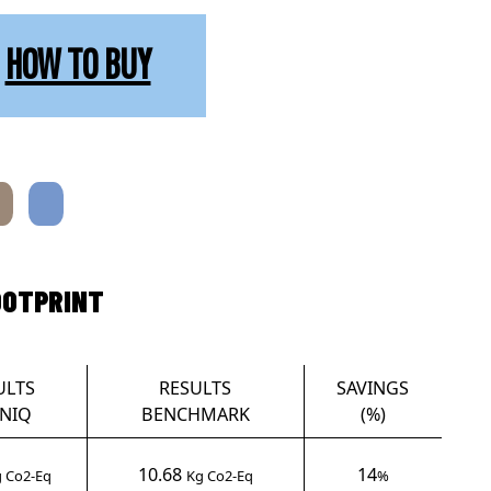
HOW TO BUY
OOTPRINT
ULTS
RESULTS
SAVINGS
NIQ
BENCHMARK
(%)
10.68
14
 Co2-Eq
Kg Co2-Eq
%