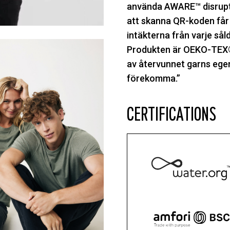
använda AWARE™ disrupti
att skanna QR-koden får du
intäkterna från varje sål
Produkten är OEKO-TEX®
av återvunnet garns ege
förekomma.”
CERTIFICATIONS