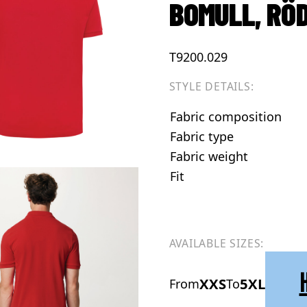
BOMULL, RÖ
T9200.029
STYLE DETAILS:
Fabric composition
Fabric type
Fabric weight
Fit
AVAILABLE SIZES:
XXS
5XL
From
To