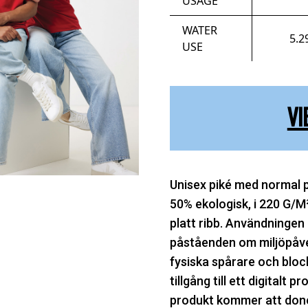
USAGE
WATER
5.2
USE
VI
Unisex piké med normal 
50% ekologisk, i 220 G/M
platt ribb. Användningen
påståenden om miljöpåve
fysiska spårare och blo
tillgång till ett digitalt 
produkt kommer att done