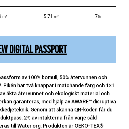
9
5.71
7
m³
m³
%
EW DIGITAL PASSPORT
passform av 100% bomull, 50% återvunnen och
². Pikén har två knappar i matchande färg och 1×1
 av äkta återvunnet och ekologiskt material och
rkan garanteras, med hjälp av AWARE™ disruptiva
ckkedjeteknik. Genom att skanna QR-koden får du
produktpass. 2% av intäkterna från varje såld
ras till Water.org. Produkten är OEKO-TEX®