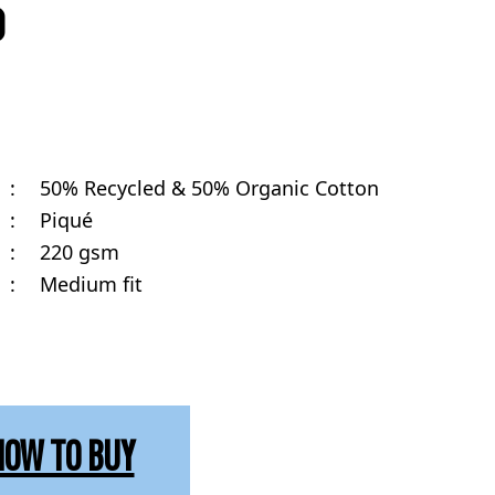
D
:
50% Recycled & 50% Organic Cotton
:
Piqué
:
220 gsm
:
Medium fit
HOW TO BUY