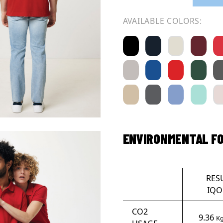
AVAILABLE COLORS:
ENVIRONMENTAL F
RES
IQO
CO2
9.36
Kg