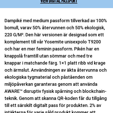
VIEW DIGITAL PASSPORT
Dampiké med medium passform tillverkad av 100%
bomull, varav 50% återvunnen och 50% ekologisk,
220 G/M². Den här versionen är designad som ett
komplement till vår Yosemite unisexpolo T9200
och har en mer feminin passform. Pikén har en
knappslå framtill utan sömmar och med tre
knappar i matchande färg. 1×1 platt ribb vid krage
och ärmslut. Användningen av äkta återvunna och
ekologiska tygmaterial och påståenden om
miljöpåverkan garanteras genom att använda
AWARE™ disruptiv fysisk spårning och blockchain-
teknik. Genom att skanna QR-koden får du tillgång
till ett särskilt digitalt pass för produkten. 2% av
intäkterna för varje såld produkt kommer att