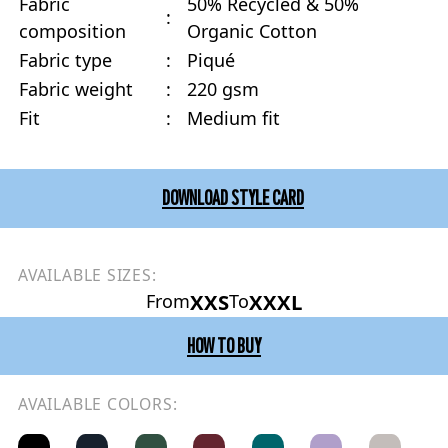
Fabric
50% Recycled & 50%
:
composition
Organic Cotton
Fabric type
:
Piqué
Fabric weight
:
220 gsm
Fit
:
Medium fit
DOWNLOAD STYLE CARD
AVAILABLE SIZES:
XXS
XXXL
From
To
HOW TO BUY
AVAILABLE COLORS: