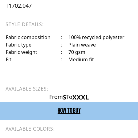
T1702.047
STYLE DETAILS:
Fabric composition
:
100% recycled polyester
Fabric type
:
Plain weave
Fabric weight
:
70 gsm
Fit
:
Medium fit
AVAILABLE SIZES:
S
XXXL
From
To
HOW TO BUY
AVAILABLE COLORS: