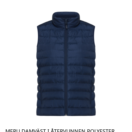
MERU DAMVÄST I ÅTERVUNNEN POLYESTER,