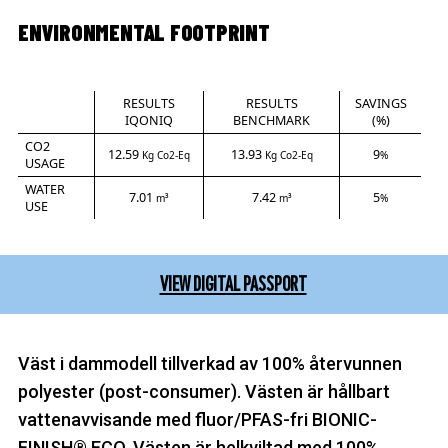
ENVIRONMENTAL FOOTPRINT
RESULTS
RESULTS
SAVINGS
IQONIQ
BENCHMARK
(%)
CO2
12.59
13.93
9
Kg Co2-Eq
Kg Co2-Eq
%
USAGE
WATER
7.01
7.42
5
m³
m³
%
USE
VIEW DIGITAL PASSPORT
Väst i dammodell tillverkad av 100% återvunnen
polyester (post-consumer). Västen är hållbart
vattenavvisande med fluor/PFAS-fri BIONIC-
FINISH® ECO. Västen är helkviltad med 100%