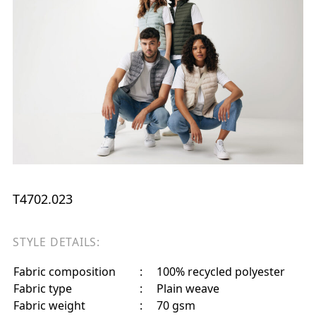
T4702.023
STYLE DETAILS:
Fabric composition
:
100% recycled polyester
Fabric type
:
Plain weave
Fabric weight
:
70 gsm