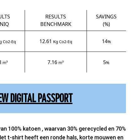
ULTS
RESULTS
SAVINGS
NIQ
BENCHMARK
(%)
12.61
14
g Co2-Eq
Kg Co2-Eq
%
8
7.16
5
m³
m³
%
EW DIGITAL PASSPORT
rt van 100% katoen , waarvan 30% gerecycled en 70%
Het t-shirt heeft een ronde hals, korte mouwen en