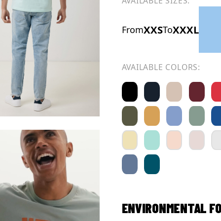
AVAILABLE SIZES:
XXS
XXXL
From
To
AVAILABLE COLORS:
ENVIRONMENTAL F