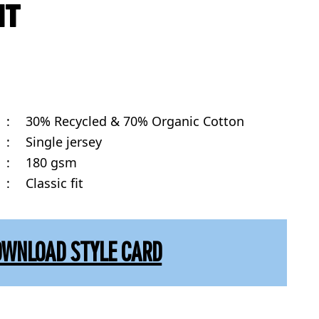
NT
:
30% Recycled & 70% Organic Cotton
:
Single jersey
:
180 gsm
:
Classic fit
OWNLOAD STYLE CARD