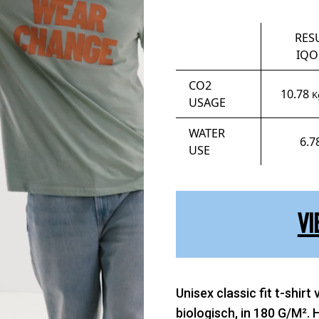
RES
IQO
CO2
10.78
K
USAGE
WATER
6.7
USE
VI
Unisex classic fit t-shi
biologisch, in 180 G/M². 