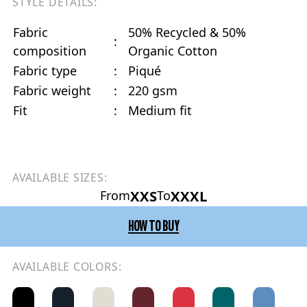
STYLE DETAILS:
Fabric
50% Recycled & 50%
:
composition
Organic Cotton
Fabric type
:
Piqué
Fabric weight
:
220 gsm
Fit
:
Medium fit
AVAILABLE SIZES:
XXS
XXXL
From
To
HOW TO BUY
AVAILABLE COLORS: