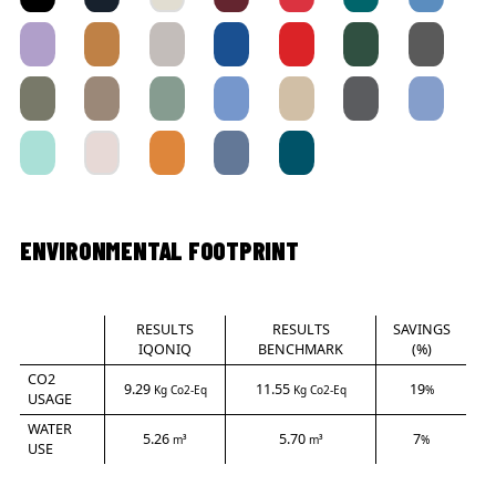
ENVIRONMENTAL FOOTPRINT
RESULTS
RESULTS
SAVINGS
IQONIQ
BENCHMARK
(%)
CO2
9.29
11.55
19
Kg Co2-Eq
Kg Co2-Eq
%
USAGE
WATER
5.26
5.70
7
m³
m³
%
USE