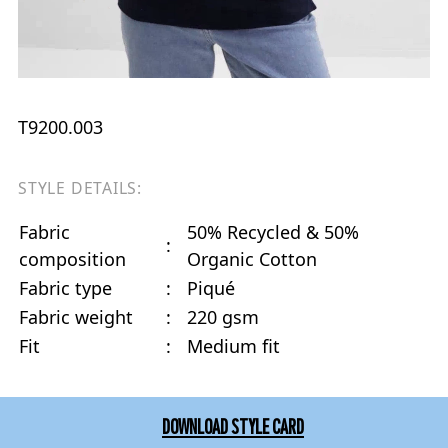
T9200.003
STYLE DETAILS:
Fabric
50% Recycled & 50%
:
composition
Organic Cotton
Fabric type
:
Piqué
Fabric weight
:
220 gsm
Fit
:
Medium fit
DOWNLOAD STYLE CARD