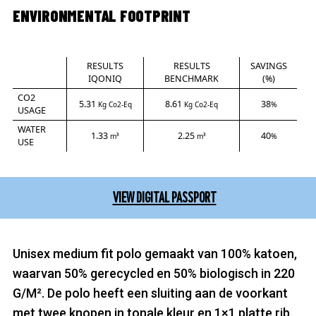
ENVIRONMENTAL FOOTPRINT
RESULTS
RESULTS
SAVINGS
IQONIQ
BENCHMARK
(%)
CO2
5.31
8.61
38
Kg Co2-Eq
Kg Co2-Eq
%
USAGE
WATER
1.33
2.25
40
m³
m³
%
USE
VIEW DIGITAL PASSPORT
Unisex medium fit polo gemaakt van 100% katoen,
waarvan 50% gerecycled en 50% biologisch in 220
G/M². De polo heeft een sluiting aan de voorkant
met twee knopen in tonale kleur en 1×1 platte rib.