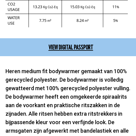
CO2
13.23
15.03
11
Kg Co2-Eq
Kg Co2-Eq
%
USAGE
WATER
7.75
8.24
5
m³
m³
%
USE
VIEW DIGITAL PASSPORT
Heren medium fit bodywarmer gemaakt van 100%
gerecycled polyester. De bodywarmer is volledig
gewatteerd met 100% gerecycled polyester vulling.
De bodywarmer heeft een omgekeerde spiraalrits
aan de voorkant en praktische ritszakken in de
zijnaden. Alle ritsen hebben extra ritstrekkers in
bijpassende kleur voor een verfijnde look. De
armsgaten zijn afgewerkt met bandelastiek en alle