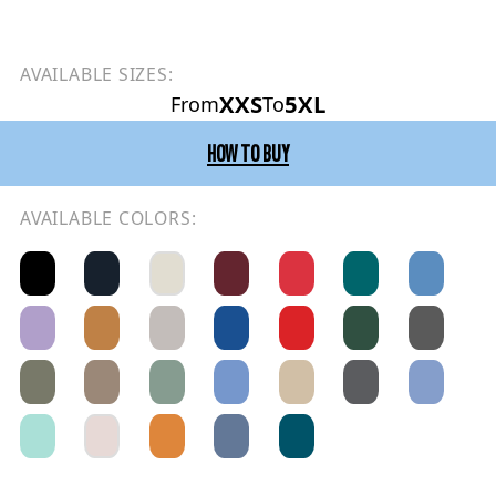
AVAILABLE SIZES:
XXS
5XL
From
To
HOW TO BUY
AVAILABLE COLORS: