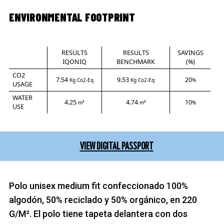
ENVIRONMENTAL FOOTPRINT
RESULTS
RESULTS
SAVINGS
IQONIQ
BENCHMARK
(%)
CO2
7.54
9.53
20
Kg Co2-Eq
Kg Co2-Eq
%
USAGE
WATER
4.25
4.74
10
m³
m³
%
USE
VIEW DIGITAL PASSPORT
Polo unisex medium fit confeccionado 100%
algodón, 50% reciclado y 50% orgánico, en 220
G/M². El polo tiene tapeta delantera con dos