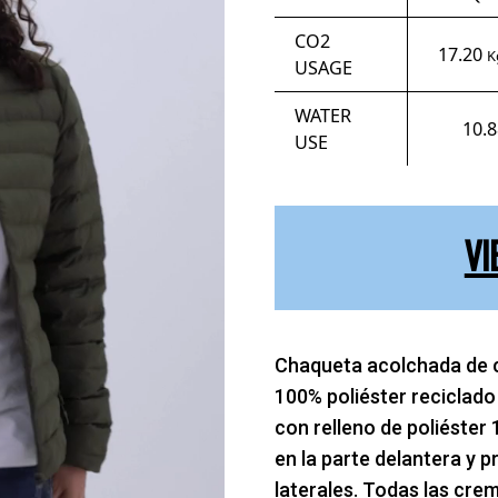
CO2
17.20
K
USAGE
WATER
10.
USE
VI
Chaqueta acolchada de 
100% poliéster recicla
con relleno de poliéster
en la parte delantera y p
laterales. Todas las cre