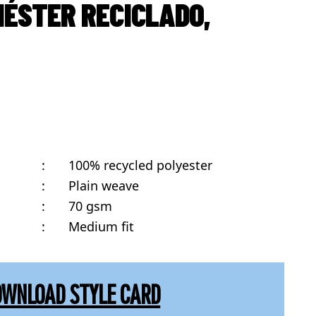
IÉSTER RECICLADO,
:
100% recycled polyester
:
Plain weave
:
70 gsm
:
Medium fit
OWNLOAD STYLE CARD