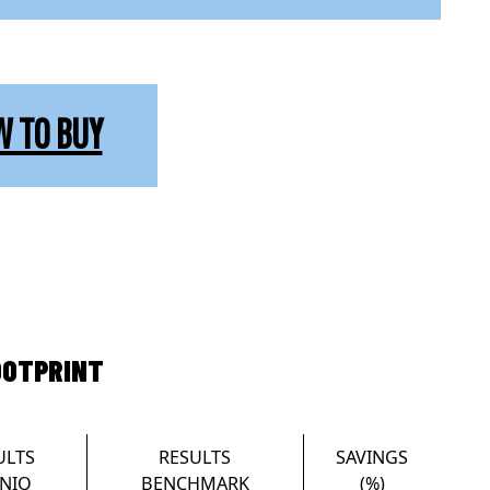
W TO BUY
OOTPRINT
ULTS
RESULTS
SAVINGS
NIQ
BENCHMARK
(%)