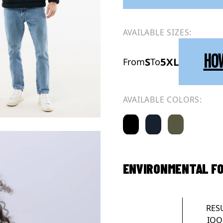
AVAILABLE SIZES:
HO
S
5XL
From
To
AVAILABLE COLORS:
ENVIRONMENTAL F
RES
IQO