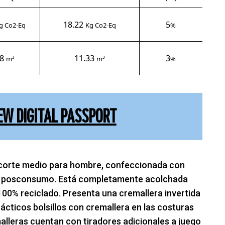
18.22
5
g Co2-Eq
Kg Co2-Eq
%
88
11.33
3
m³
m³
%
EW DIGITAL PASSPORT
corte medio para hombre, confeccionada con
do posconsumo. Está completamente acolchada
 100% reciclado. Presenta una cremallera invertida
rácticos bolsillos con cremallera en las costuras
malleras cuentan con tiradores adicionales a juego