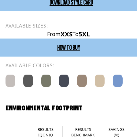
DOWNLOAD STYLE CARD
AVAILABLE SIZES:
XXS
5XL
From
To
HOW TO BUY
AVAILABLE COLORS:
ENVIRONMENTAL FOOTPRINT
RESULTS
RESULTS
SAVINGS
IQONIQ
BENCHMARK
(%)