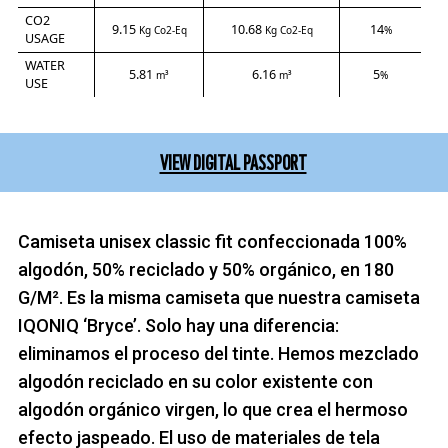
CO2
9.15
10.68
14
Kg Co2-Eq
Kg Co2-Eq
%
USAGE
WATER
5.81
6.16
5
m³
m³
%
USE
VIEW DIGITAL PASSPORT
Camiseta unisex classic fit confeccionada 100%
algodón, 50% reciclado y 50% orgánico, en 180
G/M². Es la misma camiseta que nuestra camiseta
IQONIQ ‘Bryce’. Solo hay una diferencia:
eliminamos el proceso del tinte. Hemos mezclado
algodón reciclado en su color existente con
algodón orgánico virgen, lo que crea el hermoso
efecto jaspeado. El uso de materiales de tela