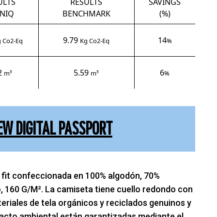
ULTS
RESULTS
SAVINGS
NIQ
BENCHMARK
(%)
9.79
14
 Co2-Eq
Kg Co2-Eq
%
2
5.59
6
m³
m³
%
EW DIGITAL PASSPORT
fit confeccionada en 100% algodón, 70%
, 160 G/M². La camiseta tiene cuello redondo con
eriales de tela orgánicos y reciclados genuinos y
pacto ambiental están garantizadas mediante el