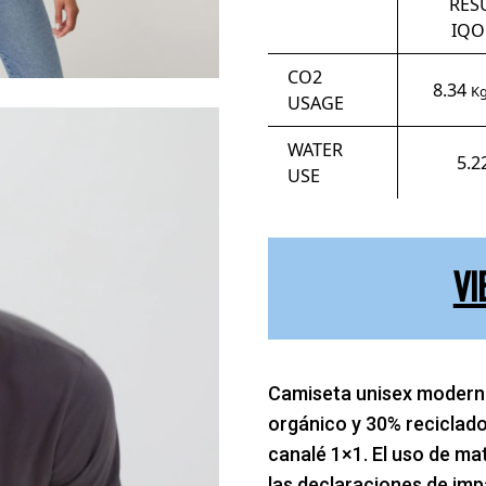
RES
IQO
CO2
8.34
Kg
USAGE
WATER
5.2
USE
VI
Camiseta unisex modern 
orgánico y 30% reciclado
canalé 1×1. El uso de mat
las declaraciones de im