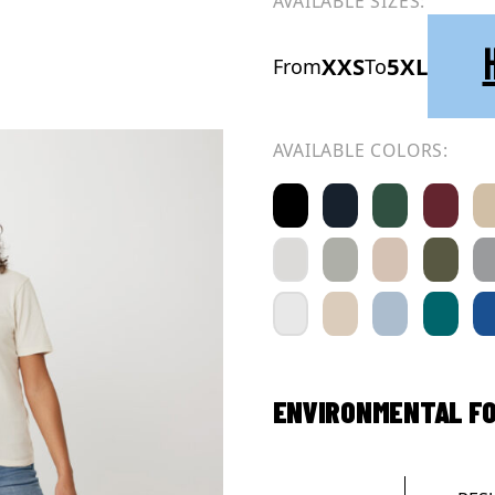
AVAILABLE SIZES:
XXS
5XL
From
To
AVAILABLE COLORS:
ENVIRONMENTAL F