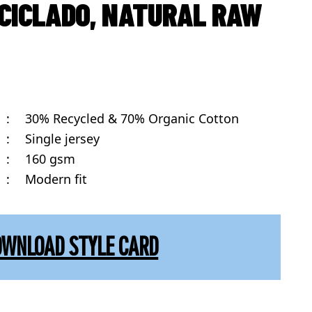
CICLADO, NATURAL RAW
:
30% Recycled & 70% Organic Cotton
:
Single jersey
:
160 gsm
:
Modern fit
OWNLOAD STYLE CARD