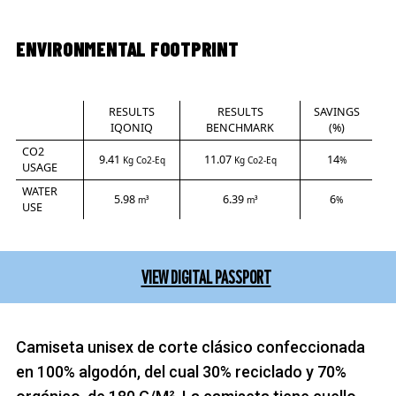
ENVIRONMENTAL FOOTPRINT
RESULTS
RESULTS
SAVINGS
IQONIQ
BENCHMARK
(%)
CO2
9.41
11.07
14
Kg Co2-Eq
Kg Co2-Eq
%
USAGE
WATER
5.98
6.39
6
m³
m³
%
USE
VIEW DIGITAL PASSPORT
Camiseta unisex de corte clásico confeccionada
en 100% algodón, del cual 30% reciclado y 70%