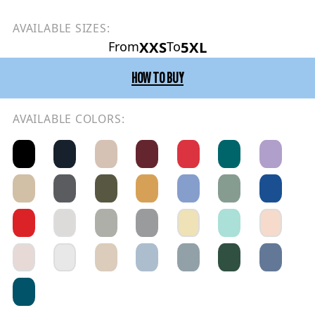
AVAILABLE SIZES:
XXS
5XL
From
To
HOW TO BUY
AVAILABLE COLORS: