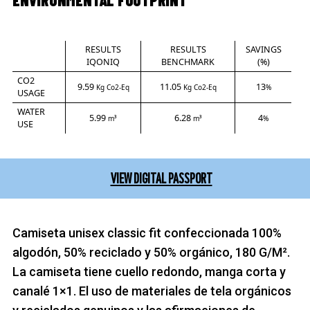
RESULTS
RESULTS
SAVINGS
IQONIQ
BENCHMARK
(%)
CO2
9.59
11.05
13
Kg Co2-Eq
Kg Co2-Eq
%
USAGE
WATER
5.99
6.28
4
m³
m³
%
USE
VIEW DIGITAL PASSPORT
Camiseta unisex classic fit confeccionada 100%
algodón, 50% reciclado y 50% orgánico, 180 G/M².
La camiseta tiene cuello redondo, manga corta y
canalé 1×1. El uso de materiales de tela orgánicos