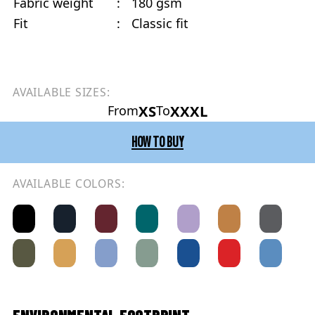
Fabric weight
:
180 gsm
Fit
:
Classic fit
AVAILABLE SIZES:
XS
XXXL
From
To
HOW TO BUY
AVAILABLE COLORS:
ENVIRONMENTAL FOOTPRINT